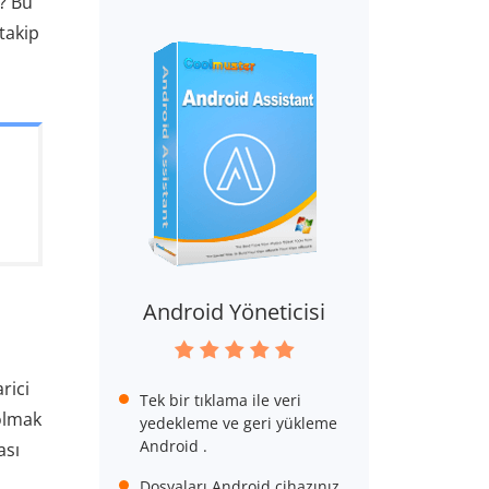
? Bu
takip
Android Yöneticisi
rici
Tek bir tıklama ile veri
 olmak
yedekleme ve geri yükleme
Android .
ası
Dosyaları Android cihazınız