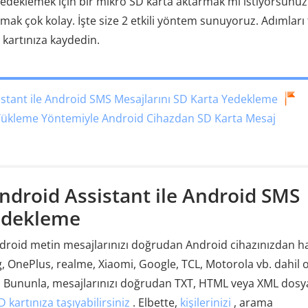
edeklemek için bir mikro SD karta aktarmak mı istiyorsunuz
pmak çok kolay. İşte size 2 etkili yöntem sunuyoruz. Adımları 
 kartınıza kaydedin.
stant ile Android SMS Mesajlarını SD Karta Yedekleme
Yükleme Yöntemiyle Android Cihazdan SD Karta Mesaj
droid Assistant ile Android SMS
Yedekleme
droid metin mesajlarınızı doğrudan Android cihazınızdan ha
ng, OnePlus, realme, Xiaomi, Google, TCL, Motorola vb. dahil
. Bununla, mesajlarınızı doğrudan TXT, HTML veya XML dosy
 kartınıza taşıyabilirsiniz
. Elbette,
kişilerinizi
, arama