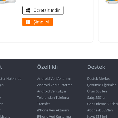
Ücretsiz İndir
Şimdi Al
t
Özellikli
Destek
ter Hakkında
Android Veri Aktarımı
Destek Merkezi
şın
Android Veri Kurtarma
Çevrimiçi Eğitimler
Android Veri Silgisi
Ürün SSS'leri
k
Telefondan Telefona
Satış SSS'leri
ar
Transfer
Geri Ödeme SSS'leri
r
iPhone Veri Aktarımı
Abonelik SSS'leri
 Lisans
iPhone Veri Kurtarma
Kayıt SSS'leri