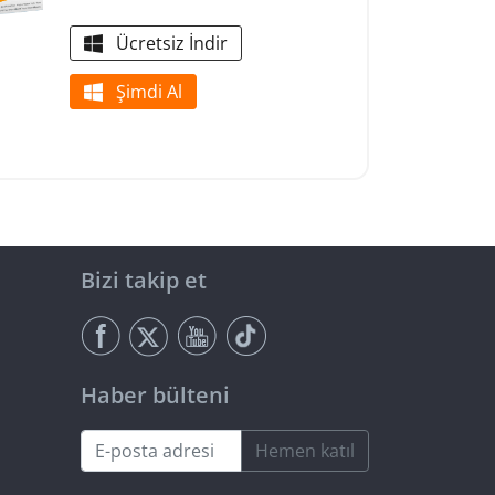
Ücretsiz İndir
Şimdi Al
Bizi takip et
Haber bülteni
Hemen katıl