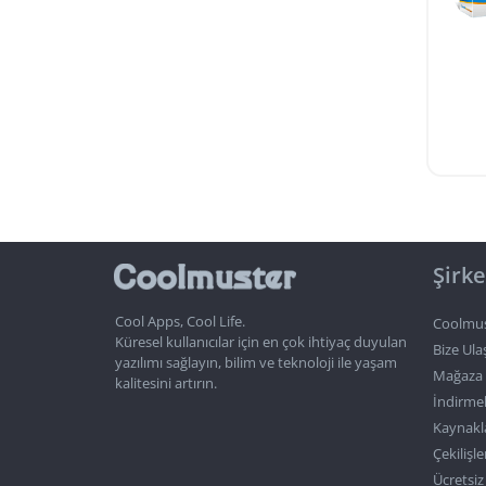
Şirke
Cool Apps, Cool Life.
Coolmus
Küresel kullanıcılar için en çok ihtiyaç duyulan
Bize Ula
yazılımı sağlayın, bilim ve teknoloji ile yaşam
Mağaza
kalitesini artırın.
İndirme
Kaynakl
Çekilişle
Ücretsiz