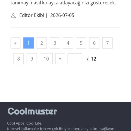
tanımayı nasıl kolayca atlayacağınızı gösterecek.
Editör Ekibi
|
2026-07-05
«
1
2
3
4
5
6
7
8
9
10
»
/
12
Cool Apps, Cool Life.
Küresel kullanıcılar için en çok ihtiyaç duyulan yazılımı sağlayın,