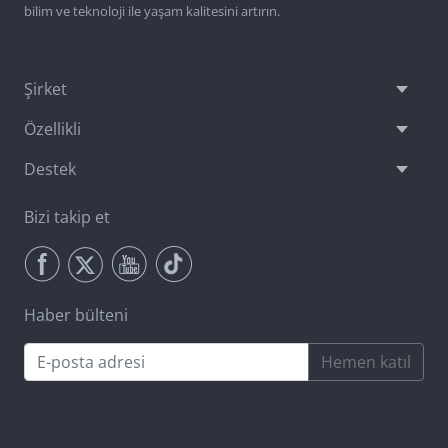
bilim ve teknoloji ile yaşam kalitesini artırın.
Şirket
Özellikli
Destek
Bizi takip et
Haber bülteni
Hemen katıl