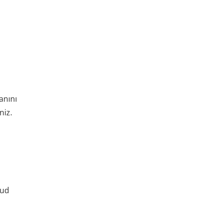
anını
niz.
oud