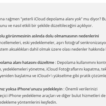
ına rağmen "yeterli iCloud depolama alanı yok" mu diyor? B
u ve nasıl etkili bir şekilde düzeltileceğini açıklıyor.
olu görünmesinin aslında dolu olmamasının nedenlerini
cellemeleri, eski yedeklemeler, aşırı fotoğraf senkronizasy
stem aksaklıkları dahil olmak üzere olası nedenler hakkında b
polama alanı hatasını düzeltme
: Depolama kullanımını kont
e, yedeklemeleri yönetme, iCloud Fotoğraflarını kapatma, te
niden başlatma ve iCloud+'ı yükseltme gibi pratik çözümle
ınız yoksa iPhone'unuzu yedekleyin
: Önemli verilerinizi
eçici iPhone yedekleme araçları ve diğer bulut hizmetleri de
yedekleme yöntemlerini keşfedin.