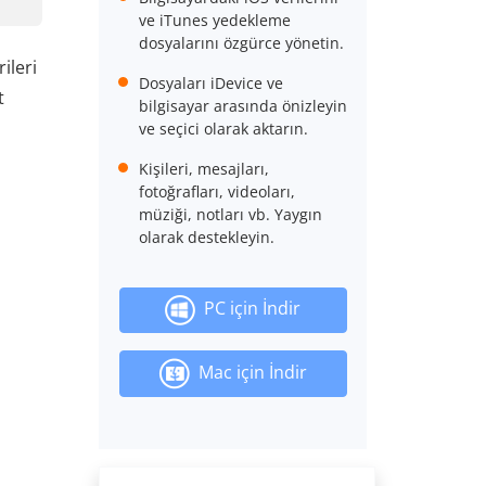
ve iTunes yedekleme
dosyalarını özgürce yönetin.
ileri
Dosyaları iDevice ve
t
bilgisayar arasında önizleyin
ve seçici olarak aktarın.
Kişileri, mesajları,
fotoğrafları, videoları,
müziği, notları vb. Yaygın
olarak destekleyin.
PC için İndir
Mac için İndir