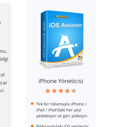
u
onu,
ilgi
rol
iPhone Yöneticisi
krar
ri
Tek bir tıklamayla iPhone /
iPad / iPod'daki her şeyi
yedekleyin ve geri yükleyin.
Bilgisayardaki iOS verilerini