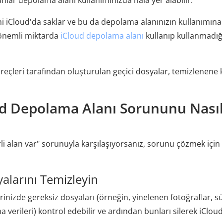
nlar depolama alanı kullanımınızda hala yer alabilir.
ni iCloud'da saklar ve bu da depolama alanınızın kullanımına
 önemli miktarda
iCloud depolama alanı
kullanıp kullanmadığ
eçleri tarafından oluşturulan geçici dosyalar, temizlenene
ud Depolama Alanı Sorununu Nası
li alan var" sorunuyla karşılaşıyorsanız, sorunu çözmek için
alarını Temizleyin
rinizde gereksiz dosyaları (örneğin, yinelenen fotoğraflar, s
verileri) kontrol edebilir ve ardından bunları silerek iClou