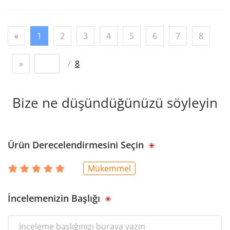
«
1
2
3
4
5
6
7
8
»
/
8
Bize ne düşündüğünüzü söyleyin
Ürün Derecelendirmesini Seçin
Mükemmel
İncelemenizin Başlığı