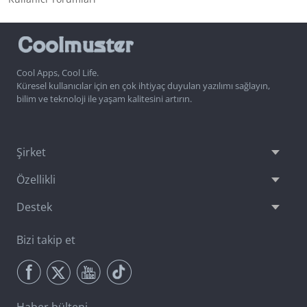
Cool Apps, Cool Life.
Küresel kullanıcılar için en çok ihtiyaç duyulan yazılımı sağlayın,
bilim ve teknoloji ile yaşam kalitesini artırın.
Şirket
Özellikli
Destek
Bizi takip et