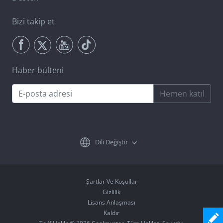
Bizi takip et
Haber bülteni
Hemen katıl
Dili Değiştir
Şartlar Ve Koşullar
Gizlilik
Lisans Anlaşması
Kaldır