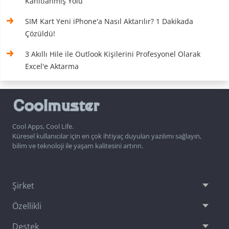
Kanıtlanmış Yolu
SIM Kart Yeni iPhone'a Nasıl Aktarılır? 1 Dakikada
Çözüldü!
3 Akıllı Hile ile Outlook Kişilerini Profesyonel Olarak
Excel'e Aktarma
Cool Apps, Cool Life.
Küresel kullanıcılar için en çok ihtiyaç duyulan yazılımı sağlayın,
bilim ve teknoloji ile yaşam kalitesini artırın.
Şirket
Özellikli
Destek