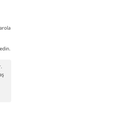
arola
edin.
.
aş
ü