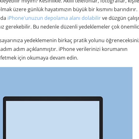
yebilir miyim? Kesinlikle. Akıllı telefonlar, fotoğraflar, kişile
olmak üzere günlük hayatımızın büyük bir kısmını barındırır.
a da
iPhone'unuzun depolama alanı dolabilir
ve düzgün çalış
ız gerekebilir. Bu nedenle düzenli yedeklemeler çok önemlid
gisayarınıza yedeklemenin birkaç pratik yolunu öğreneceksini
 adım adım açıklanmıştır. iPhone verilerinizi korumanın
fetmek için okumaya devam edin.