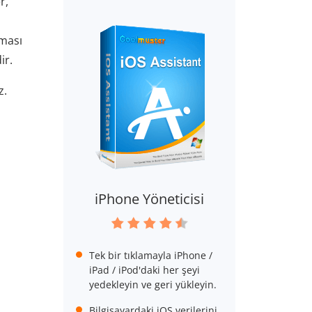
r,
ması
ir.
z.
iPhone Yöneticisi
Tek bir tıklamayla iPhone /
iPad / iPod'daki her şeyi
yedekleyin ve geri yükleyin.
Bilgisayardaki iOS verilerini