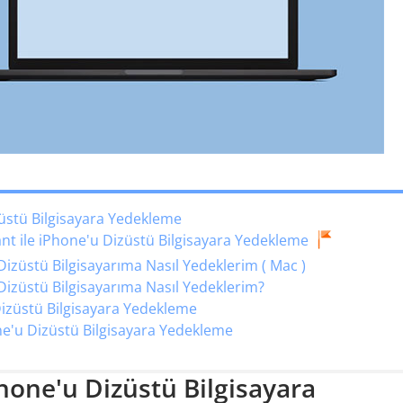
züstü Bilgisayara Yedekleme
nt ile iPhone'u Dizüstü Bilgisayara Yedekleme
izüstü Bilgisayarıma Nasıl Yedeklerim ( Mac )
Dizüstü Bilgisayarıma Nasıl Yedeklerim?
izüstü Bilgisayara Yedekleme
ne'u Dizüstü Bilgisayara Yedekleme
hone'u Dizüstü Bilgisayara