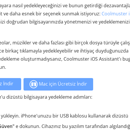
ayara nasıl yedekleyeceğinizi ve bunun getirdiği dezavantajl
it ve daha esnek bir seçenek sunmak istiyoruz:
Coolmuster 
inizi doğrudan bilgisayarınızda yönetmenizi ve yedeklemenizi
deolar, müzikler ve daha fazlası gibi birçok dosya türüyle çalış
e birkaç tıklamayla yedekleyebilir ve ihtiyaç duyduğunuzda
ir yedekleme oluşturmadıysanız, Coolmuster iOS Assistant'ı b
un.
z İndir
Mac için Ücretsiz İndir
'u dizüstü bilgisayara yedekleme adımları:
e yükleyin. iPhone'unuzu bir USB kablosu kullanarak dizüstü
Güven"
e dokunun. Cihazınız bu yazılım tarafından algılandı