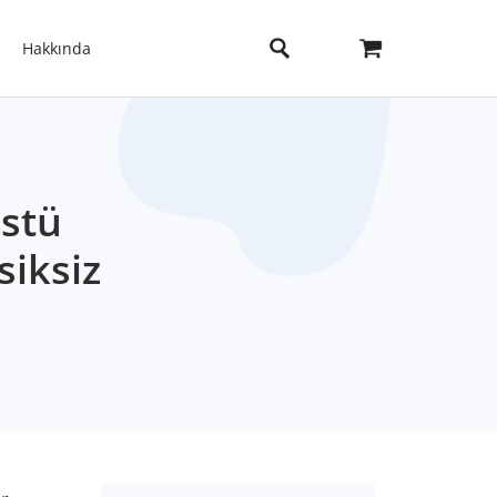
Hakkında
üstü
siksiz