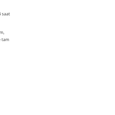
4 saat
ım,
e tam