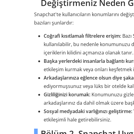
Değiştirmeniz Neden G
Snapchat'te kullanıcıların konumlarını değiş
bazıları şunlardır:
Coğrafi kısıtlamalı filtrelere erişim:
Bazı S
kullanılabilir, bu nedenle konumunuzu değ
içeriklerin kilidini açmanıza olanak tanır.
Başka yerlerdeki insanlarla bağlantı ku
etkileşim kurmak veya onları keşfetmek is
Arkadaşlarınıza eğlence olsun diye şak
ediyormuşsunuz veya lüks bir otelde kal
Gizliliğinizi korumak:
Konumunuzu gizleme
arkadaşlarınız da dahil olmak üzere baş
Sosyal medyadaki varlığınızı geliştirme:
etkileşimli hale getirebilirsiniz.
Bölüm 2. Snapchat Uyg