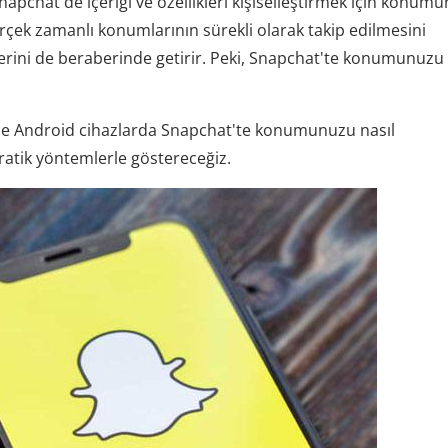
apchat de içeriği ve özellikleri kişiselleştirmek için konum
gerçek zamanlı konumlarının sürekli olarak takip edilmesini
şelerini de beraberinde getirir. Peki, Snapchat'te konumunuzu
de Android cihazlarda Snapchat'te konumunuzu nasıl
 pratik yöntemlerle göstereceğiz.