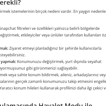
erekli?
tirmek istemelerinin birçok nedeni vardır. En yaygın nedenl
napchat filtreleri ve özellikleri yalnızca belirli bölgelerde
iştirmek, etkileyiciler veya ünlüler tarafından kullanılan öz
rmak:
Ziyaret etmeyi planladığınız bir şehirde kullanıcılarla
teyebilirsiniz.
a yapmak:
Konumunuzu değiştirmek, yurt dışında seyahat
ıyormuşsunuz gibi görünmenizi sağlayabilir.
k veya sahte konum bildirmek, aileniz, arkadaşlarınız veya
kalarının gerçek zamanlı konumunuzu takip etmesini engelle
Yaratıcı konum hileleri kullanarak profilinizi daha ilgi çekici 
ulamasında Hayalet Modu ile