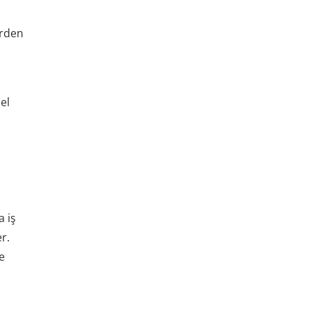
erden
el
 iş
r.
ve