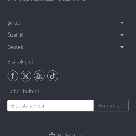
Şirket
Özellikli
Destek
Bizi takip et
Haber bülteni
Hemen katıl
Dili Değiştir