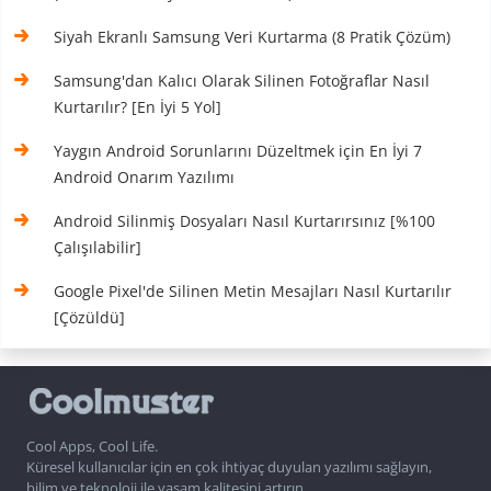
Siyah Ekranlı Samsung Veri Kurtarma (8 Pratik Çözüm)
Samsung'dan Kalıcı Olarak Silinen Fotoğraflar Nasıl
Kurtarılır? [En İyi 5 Yol]
Yaygın Android Sorunlarını Düzeltmek için En İyi 7
Android Onarım Yazılımı
Android Silinmiş Dosyaları Nasıl Kurtarırsınız [%100
Çalışılabilir]
Google Pixel'de Silinen Metin Mesajları Nasıl Kurtarılır
[Çözüldü]
Cool Apps, Cool Life.
Küresel kullanıcılar için en çok ihtiyaç duyulan yazılımı sağlayın,
bilim ve teknoloji ile yaşam kalitesini artırın.