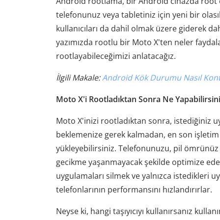
Android rootlama, bir Android cihazda root 
telefonunuz veya tabletiniz için yeni bir olas
kullanıcıları da dahil olmak üzere giderek dah
yazımızda rootlu bir Moto X'ten neler faydala
rootlayabileceğimizi anlatacağız.
İlgili Makale:
Android Kök Durumu Nasıl Kontr
Moto X'i Rootladıktan Sonra Ne Yapabilirsin
Moto X'inizi rootladıktan sonra, istediğiniz 
beklemenize gerek kalmadan, en son işletim 
yükleyebilirsiniz. Telefonunuzu, pil ömrünüz 
gecikme yaşanmayacak şekilde optimize edebi
uygulamaları silmek ve yalnızca istedikleri u
telefonlarının performansını hızlandırırlar.
Neyse ki, hangi taşıyıcıyı kullanırsanız kullan