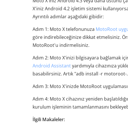
Moto X'iniz Android 4.3 veya daha üstünü çalı
X'iniz Android 4.2 işletim sistemi kullanıyors
Ayrıntılı adımlar aşağıdaki gibidir:
Adım 1: Moto X telefonunuza
MotoRoot uygul
göre indirebileceğinize dikkat etmelisiniz. 
MotoRoot'u indirmelisiniz.
Adım 2: Moto X'inizi bilgisayara bağlamak içi
Android Assistant
yardımıyla cihazınıza yükl
basabilirsiniz. Artık "adb install -r motoroot-
Adım 3: Moto X'inizde MotoRoot uygulamasını
Adım 4: Moto X cihazınız yeniden başlatıldığ
kurulum işleminin tamamlanmasını bekleyebil
İlgili Makaleler: