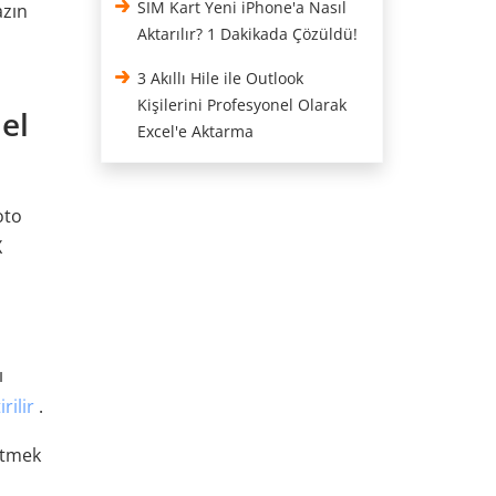
SIM Kart Yeni iPhone'a Nasıl
azın
Aktarılır? 1 Dakikada Çözüldü!
3 Akıllı Hile ile Outlook
Kişilerini Profesyonel Olarak
el
Excel'e Aktarma
oto
X
ı
rilir
.
etmek