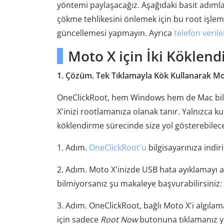
yöntemi paylaşacağız. Aşağıdaki basit adımla
çökme tehlikesini önlemek için bu root işlemi
güncellemesi yapmayın. Ayrıca
telefon veril
Moto X için İki Köklend
1. Çözüm. Tek Tıklamayla Kök Kullanarak Mot
OneClickRoot, hem Windows hem de Mac bilgisa
X'inizi rootlamanıza olanak tanır. Yalnızca ku
köklendirme sürecinde size yol gösterebilecek
1. Adım.
OneClickRoot'u
bilgisayarınıza indir
2. Adım. Moto X'inizde USB hata ayıklamayı aç
bilmiyorsanız şu makaleye başvurabilirsiniz:
3. Adım. OneClickRoot, bağlı Moto X'i algıla
için sadece
Root Now
butonuna tıklamanız ye