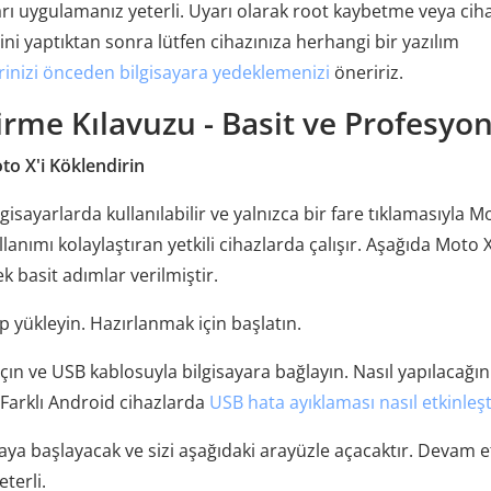
rı uygulamanız yeterli. Uyarı olarak root kaybetme veya cih
ni yaptıktan sonra lütfen cihazınıza herhangi bir yazılım
erinizi önceden bilgisayara yedeklemenizi
öneririz.
irme Kılavuzu - Basit ve Profesyon
o X'i Köklendirin
yarlarda kullanılabilir ve yalnızca bir fare tıklamasıyla M
llanımı kolaylaştıran yetkili cihazlarda çalışır. Aşağıda Moto 
 basit adımlar verilmiştir.
ip yükleyin. Hazırlanmak için başlatın.
ın ve USB kablosuyla bilgisayara bağlayın. Nasıl yapılacağın
 Farklı Android cihazlarda
USB hata ayıklaması nasıl etkinleşti
maya başlayacak ve sizi aşağıdaki arayüzle açacaktır. Devam 
terli.