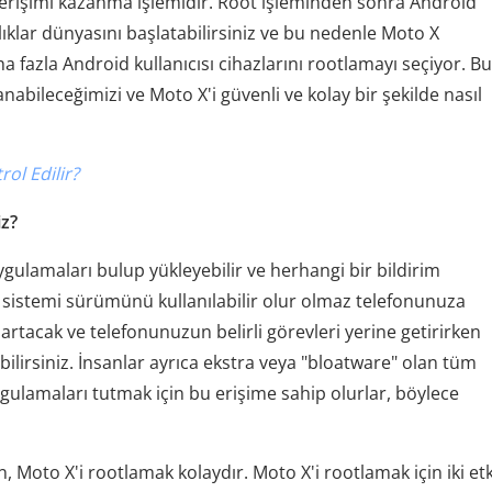
erişimi kazanma işlemidir. Root işleminden sonra Android
ılıklar dünyasını başlatabilirsiniz ve bu nedenle Moto X
a fazla Android kullanıcısı cihazlarını rootlamayı seçiyor. Bu
nabileceğimizi ve Moto X'i güvenli ve kolay bir şekilde nasıl
ol Edilir?
iz?
uygulamaları bulup yükleyebilir ve herhangi bir bildirim
sistemi sürümünü kullanılabilir olur olmaz telefonunuza
artacak ve telefonunuzun belirli görevleri yerine getirirken
lirsiniz. İnsanlar ayrıca ekstra veya "bloatware" olan tüm
ygulamaları tutmak için bu erişime sahip olurlar, böylece
ın, Moto X'i rootlamak kolaydır. Moto X'i rootlamak için iki etk