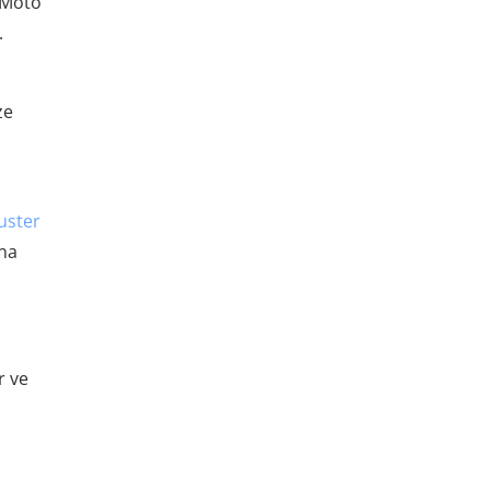
. Moto
.
ze
uster
ına
r ve