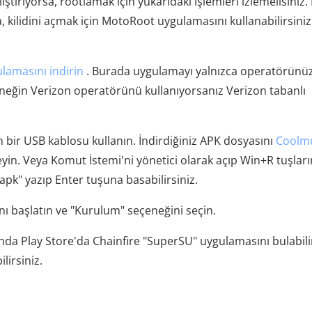
ştırıyorsa, rootlamak için yukarıdaki işlemleri izlemelisiniz
a, kilidini açmak için MotoRoot uygulamasını kullanabilirsiniz
amasını indirin
. Burada uygulamayı yalnızca operatörünü
Örneğin Verizon operatörünü kullanıyorsanız Verizon tabanlı
n bir USB kablosu kullanın. İndirdiğiniz APK dosyasını
Coolm
eyin. Veya Komut İstemi'ni yönetici olarak açıp Win+R tuşlar
.apk" yazıp Enter tuşuna basabilirsiniz.
 başlatın ve "Kurulum" seçeneğini seçin.
ında Play Store'da Chainfire "SuperSU" uygulamasını bulabili
irsiniz.