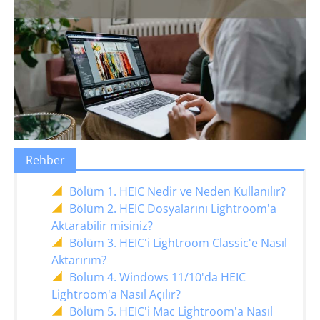
Rehber
Bölüm 1. HEIC Nedir ve Neden Kullanılır?
Bölüm 2. HEIC Dosyalarını Lightroom'a
Aktarabilir misiniz?
Bölüm 3. HEIC'i Lightroom Classic'e Nasıl
Aktarırım?
Bölüm 4. Windows 11/10'da HEIC
Lightroom'a Nasıl Açılır?
Bölüm 5. HEIC'i Mac Lightroom'a Nasıl